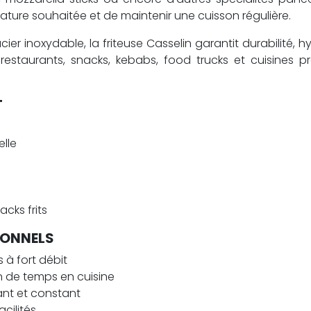
ture souhaitée et de maintenir une cuisson régulière.
 inoxydable, la friteuse Casselin garantit durabilité, hygi
estaurants, snacks, kebabs, food trucks et cuisines pro
T
elle
acks frits
IONNELS
s à fort débit
in de temps en cuisine
llant et constant
acilités