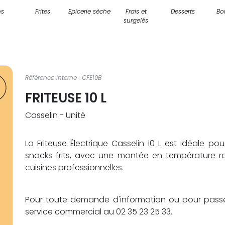
ns
Frites
Epicerie sèche
Frais et
Desserts
Bo
surgelés
Référence interne : CFE10B
FRITEUSE 10 L
Casselin - Unité
La Friteuse Électrique Casselin 10 L est idéale pou
snacks frits, avec une montée en température 
cuisines professionnelles.
Pour toute demande d'information ou pour pass
service commercial au 02 35 23 25 33.