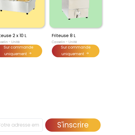
iteuse 2 x 10 L
Friteuse 8 L
selin - Unité
Casselin - Unité
Sur commande
Sur commande
uniquement
uniquement
S'inscrire