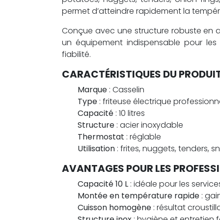
permet d’atteindre rapidement la tempéra
Conçue avec une structure robuste en acier
un équipement indispensable pour les r
fiabilité.
CARACTÉRISTIQUES DU PRODUI
Marque
: Casselin
Type
: friteuse électrique professionn
Capacité
: 10 litres
Structure
: acier inoxydable
Thermostat
: réglable
Utilisation
: frites, nuggets, tenders, sn
AVANTAGES POUR LES PROFESS
Capacité 10 L
: idéale pour les service
Montée en température rapide
: ga
Cuisson homogène
: résultat crousti
Structure inox
: hygiène et entretien f