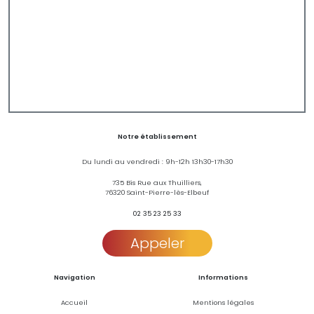
Notre établissement
Du lundi au vendredi : 9h-12h 13h30-17h30
735 Bis Rue aux Thuilliers,
76320 Saint-Pierre-lès-Elbeuf
02 35 23 25 33
Appeler
Navigation
Informations
Accueil
Mentions légales