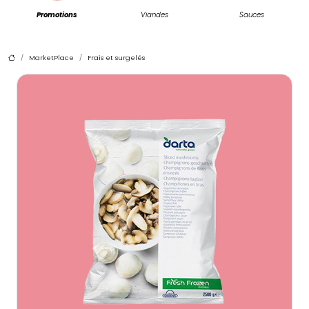
Promotions
Viandes
Sauces
MarketPlace
Frais et surgelés