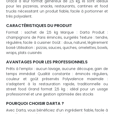
Grâce à leur format généreux de 2,5 kg, ils sont idéaux
pour les pizzerias, snacks, restaurants, cantines et food
trucks nécessitant un produit fiable, facile à portionner et
très polyvalent.
CARACTÉRISTIQUES DU PRODUIT
Format : sachet de 2,5 kg Marque : Darta Produit :
champignons de Paris émincés, surgelés Texture : tendre,
régulière, facile à cuisiner Goût : doux, naturel, légèrement
boisé Utilisation : pizzas, sauces, quiches, omelettes, bowls,
wraps, plats cuisinés
AVANTAGES POUR LES PROFESSIONNELS
Prêts à l’emploi : aucun lavage, aucune découpe, gain de
temps immédiat Qualité constante : émincés réguliers,
couleur et goût préservés Polyvalence maximale :
s’adaptent à la restauration rapide, traditionnelle ou
street food Grand format 2,5 kg : idéal pour un usage
professionnel et une gestion optimisée des stocks
POURQUOI CHOISIR DARTA ?
Avec Darta, vous bénéficiez d’un ingrédient fiable, facile à