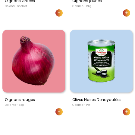
Oignons Grillées
Oignons jaunes
Colona - Sachet
Celame - 5kg
Oignons rouges
Olives Noires Denoyautées
Celame - 5kg
Celame - Pot